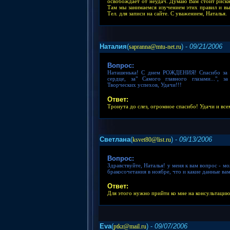
освобождает от неудач. Думаю Вам стоит рискну
Там мы занимаемся изучением этих правил и вы
Тел. для записи
на сайте
. С уважением, Наталья.
Наталия
(
) -
09/21/2006
sapranna@mtu-net.ru
Вопрос:
Наташенька! С днем РОЖДЕНИЯ! Спасибо за то
сердце, за" Самого главного глазами...", з
Творческих успехов, Удачи!!!
Ответ:
Тронута до слез, огромное спасибо! Удачи и все
Светлана
(
) -
09/13/2006
ksvet80@list.ru
Вопрос:
Здравствуйте, Наталья! у меня к вам вопрос - м
бракосочетания в ноябре, что и какие данные ва
Ответ:
Для этого нужно прийти ко мне на консультацию.
Eva
(
) -
09/07/2006
ptkz@mail.ru