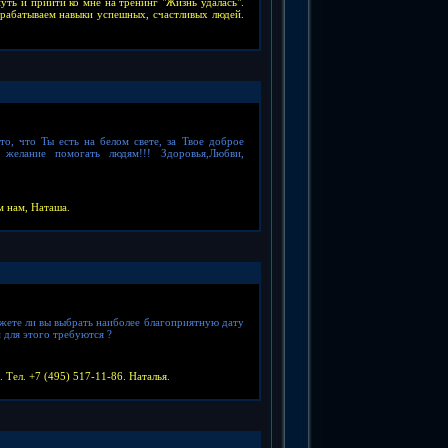
ть и прийти ко мне на тренинг "Жизнь удалась".
рабатываем навыки успешных, счастливых людей.
, что Ты есть на белом свете, за Твое доброе
а желание помогать людям!!! Здоровья,Любви,
м нам, Наташа.
ожете ли вы выбрать наиболее благоприятную дату
м для этого требуются ?
 Тел. +7 (495) 517-11-86. Наталья.