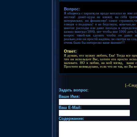
Вопрос:
Я общаюсь с парнем,он вроде неплохо ко мне от
местам!
денег-куры не клюют, на себя трат
матерьяльно
,
ни финансово!
самое страшное,ч
говоря о подарках! я не бедствую, конечно,но
многие расходы или даже походы в определенн
казино выиграл 5000,
нет чтобы мне 1000 дать б
вопрос такой-как сделать чтобы он давал м
реально,или он простй жадина, не смотря на со
очень было бы интересно ваше мнение!!!
Ответ:
Я думаю, его нужно любить, Ева! Тогда все при
что он использует Вас
,
хотите
его просто
испол
маловато. НО к любви
, на мой взгляд,
ваши с
П
р
остите великодушно, если что не так,
н
о Вы в
[--Сле
Задать вопрос
:
Ваше Имя:
Ваш E-Mail:
Содержание: