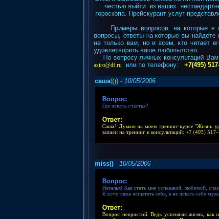
честью выйти из ваших нестандартны
гороскопа. Прейскурант услуг представл
Примеры вопросов, на которые я
вопросы, ответы на которые вы найдете
не только вам, но и всем, кто читает е
удовлетворить ваше любопытство.
По вопросу личных консультаций Вам н
или по телефону:
+7(495) 517
astro@df.ru
саша
(
) -
10/05/2006
()
Вопрос:
Где искать счастья?
Ответ:
Саша! Думаю на моем тренинг-курсе "Жизнь уда
записи на тренинг и консультаций: +7 (495) 517
miss()
-
10/05/2006
Вопрос:
Наталья! Как стать мне успешной, любимой, счас
Я хочу сама испытать себя, а не искать себе му
Ответ:
Вопрос непростой. Ведь успешная жизнь, как и