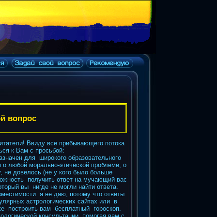
ой вопрос
итатели! Ввиду все прибывающего потока
ся к Вам с просьбой:
азначен для широкого образовательного
 о любой морально-этической проблеме, о
у, не довелось (не у кого было больше
можность получить ответ на мучающий вас
оторый вы нигде не могли найти ответа.
местимости я не даю, потому что ответы
пулярных астрологических сайтах или в
же построить вам бесплатный гороскоп.
ологической консультации, помогая вам с