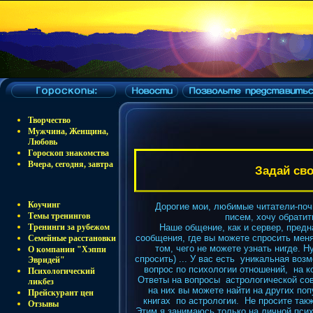
Творчество
Мужчина, Женщина,
Любовь
Гороскоп знакомства
Вчера, сегодня, завтра
Задай св
Коучинг
Дорогие мои,
любимые читатели-поч
Темы тренингов
писем, хо
чу
обратить
Тренинги за рубежом
Наше общение, как и сервер, предн
сообщения, где вы можете спросить меня
Семейные расстановки
том, чего не можете узнать нигде
. Н
О компании
"Хэппи
спросить) ...
У вас есть уникальная воз
Эвридей"
вопрос по психологии отношений, на к
Психологический
Ответы на вопросы астрологической сов
ликбез
на них вы можете найти на других по
Прейскурант
цен
книгах по астрологии. Не просите так
Отзывы
Этим я занимаюсь только на личной псих