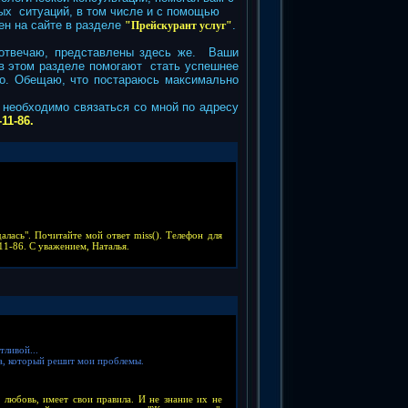
х ситуаций, в том числе и с помощью
ен на сайте в разделе
.
"Прейскурант услуг"
 отвечаю, представлены здесь же.
Ваши
 в этом разделе помогают стать успешнее
го.
Обещаю, что постараюсь максимально
еобходимо связаться со мной по адресу
-11-86.
лась". Почитайте мой ответ miss(). Телефон для
-11-86. С уважением, Наталья.
тливой...
жа, который решит мои проблемы.
 любовь, имеет свои правила. И не знание их не