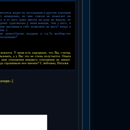
носится,
водит по ресторанам и другим хорошим
ит немеренно, но мне совсем не помогает ни
то я от него даже цветов ни разу не видела, не
 денег однозначно у меня меньше, чем у него, и
ые магазины-я себе позволить не могу!
вчера в
лин :)
не деньги?делал подарки и т.д.?и вообще-это
ц.положение?
ложится. У меня есть ощущение, что Вы, считая,
ьзовать
,
а у Вас это не очень получается. Опыта
 ним отношения никакого отношения
не имеют
.
едь спрашивали мое мнение? С любовью, Наталья.
дующие--]